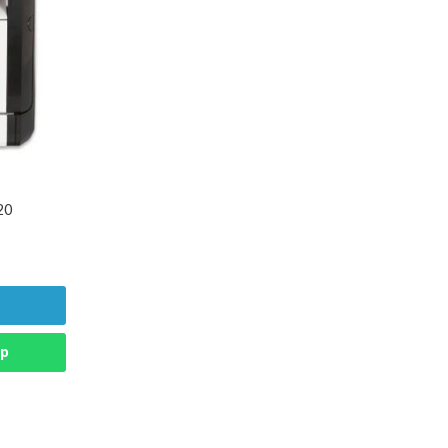
20
pp