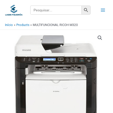
Ir
Main
Search Button
Search
para
for:
Menu
o
conteúdo
Início
Products
MULTIFUNCIONAL RICOH M320