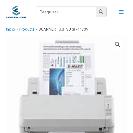
Ir
Main
Search Button
Search
para
for:
Menu
o
conteúdo
Início
Products
SCANNER FUJITSU SP-1130N