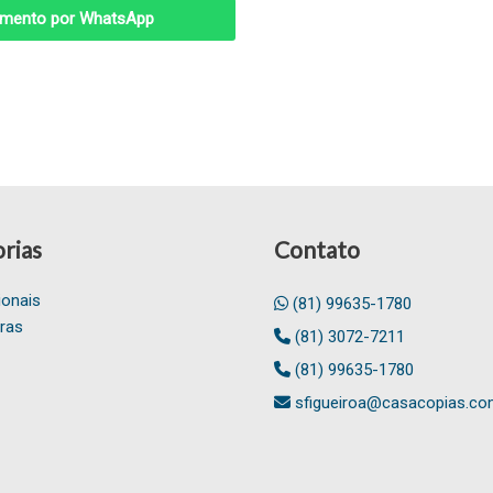
mento por WhatsApp
rias
Contato
ionais
(81) 99635-1780
ras
(81) 3072-7211
(81) 99635-1780
sfigueiroa@casacopias.co