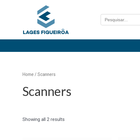
Ir
para
Search
o
for:
conteúdo
Home
/ Scanners
Scanners
Showing all 2 results