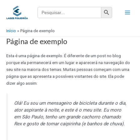
Ir
Main
Search Button
Search
para
for:
Menu
o
conteúdo
Início
Página de exemplo
Página de exemplo
Esta é uma página de exemplo. É diferente de um post no blog
porque ela permanecerá em um lugar e aparecerá na navegação do
seu site na maioria dos temas. Muitas pessoas começam com uma
página que as apresenta a possíveis visitantes do site. Ela pode
dizer algo assim:
Olá! Eu sou um mensageiro de bicicleta durante o dia,
ator aspirante à noite, e este é o meu site. Eu moro
em São Paulo, tenho um grande cachorro chamado
Rex e gosto de tomar caipirinha (e banhos de chuva).